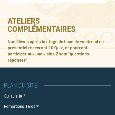
ATELIERS
COMPLÉMENTAIRES
Nos élèves après le stage de base de week end en
présentiel recevront 10 Quiz, et pourront
participer aux une visios Zoom "questions-
réponses".
PLAN DU SITE
Qui suis-je ?
Formations Tarot